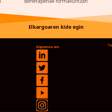
)
Beherapenak formakuntzan
Elkargoaren kide egin
Tw
Síguenos en: