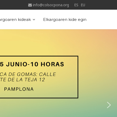
info@colsocpona.org
ES
EU
argoaren kideak
Elkargoaren kide egin