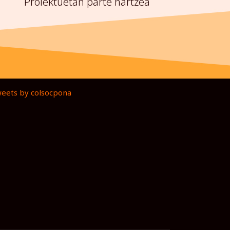
Proiektuetan parte hartzea
eets by colsocpona