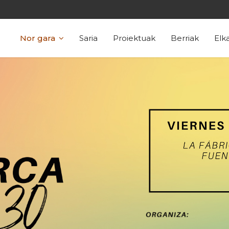
Nor gara
Saria
Proiektuak
Berriak
Elk