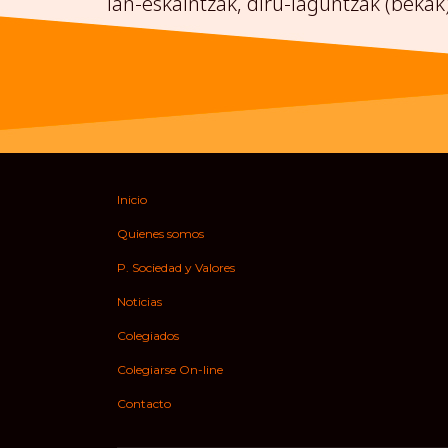
lan-eskaintzak, diru-laguntzak (bekak
Inicio
Quienes somos
P. Sociedad y Valores
Noticias
Colegiados
Colegiarse On-line
Contacto