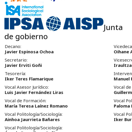
Junta
de gobierno
Decano:
Vicedeca
Javier Espinosa Ochoa
Oihane 
Secretario:
Vicesecr
Javier Erviti Goñi
Iraultza
Tesorería:
Interven
Iker Teres Flamarique
Manuel 
Vocal Asesor Jurídico:
Vocal de
Luis Javier Fernández Liras
Guiller
Vocal de Formación:
Vocal Pol
María Teresa Laínez Romano
Paloma 
Vocal Politología/Sociología:
Vocal Pol
Ainhoa Jaurrieta Bañares
Iker Bu
Vocal Politología/Sociología: