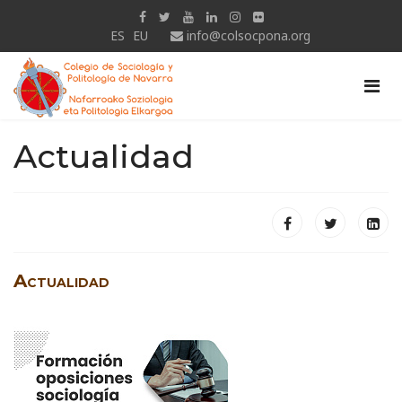
ES
EU
info@colsocpona.org
Actualidad
Actualidad