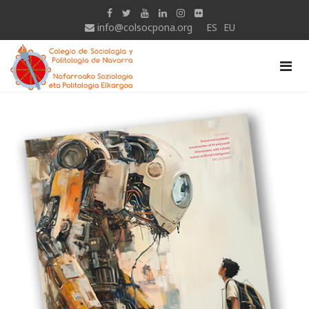
info@colsocpona.org
ES
EU