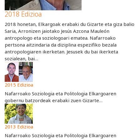
2018 Edizioa
2018 honetan, Elkargoak erabaki du Gizarte eta giza balio
Saria, Arronizen jaiotako Jesús Azcona Mauleón
antropologo eta soziologoari ematea. Nafarroako
pertsona aitzindaria da diziplina espezifiko bezala
antropologiaren ikerketan. Jesusek du bai ikerketa
sozialean, bai…
2015 Edizioa
Nafarroako Soziologia eta Politologia Elkargoaren
gobernu batzordeak erabaki zuen Gizarte…
2013 Edizioa
Nafarroako Soziologia eta Politologia Elkargoaren