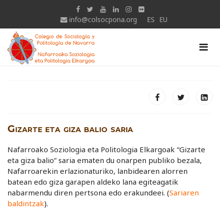
info@colsocpona.org
ES
EU
Gizarte eta giza balio saria
Nafarroako Soziologia eta Politologia Elkargoak “Gizarte
eta giza balio” saria ematen du onarpen publiko bezala,
Nafarroarekin erlazionaturiko, lanbidearen alorren
batean edo giza garapen aldeko lana egiteagatik
nabarmendu diren pertsona edo erakundeei. (
Sariaren
baldintzak
).