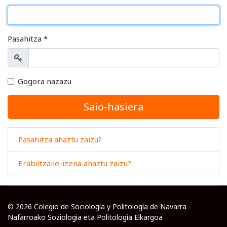
Pasahitza
*
Erakutsi
Gogora nazazu
Saio-hasiera
Pasahitza ahaztu zaizu?
Erabiltzaile-izena ahaztu zaizu?
© 2026 Colegio de Sociología y Politología de Navarra -
Nafarroako Soziologia eta Politologia Elkargoa