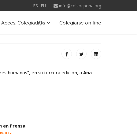
ES
EU
info@colsocpona.org
Acces. Colegiad@s
Colegiarse on-line
ores humanos", en su tercera edición, a
Ana
n en Prensa
avarra