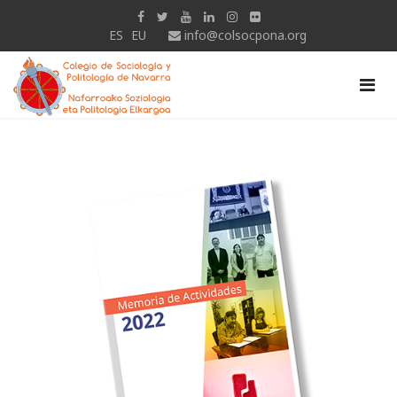
ES
EU
info@colsocpona.org